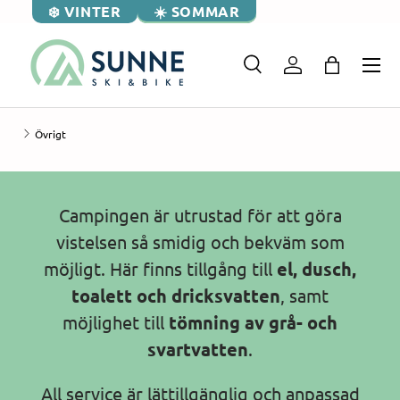
❄️ VINTER
☀️ SOMMAR
Övrigt
Campingen är utrustad för att göra
vistelsen så smidig och bekväm som
möjligt. Här finns tillgång till
el, dusch,
toalett och dricksvatten
, samt
möjlighet till
tömning av grå- och
svartvatten
.
All service är lättillgänglig och anpassad